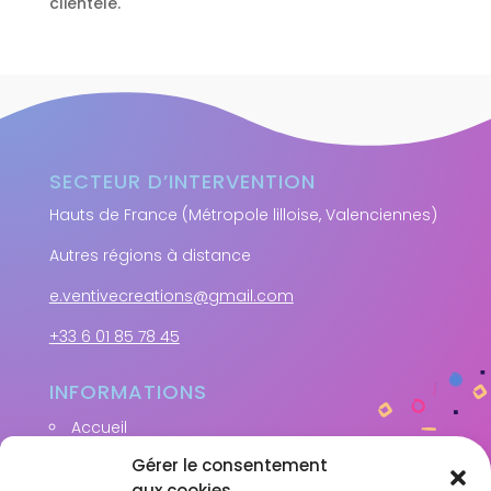
clientèle.
SECTEUR D’INTERVENTION
Hauts de France (Métropole lilloise, Valenciennes)
Autres régions à distance
e.ventivecreations@gmail.com
+33 6 01 85 78 45
INFORMATIONS
Accueil
Mon expertise
Gérer le consentement
Accompagnements
aux cookies