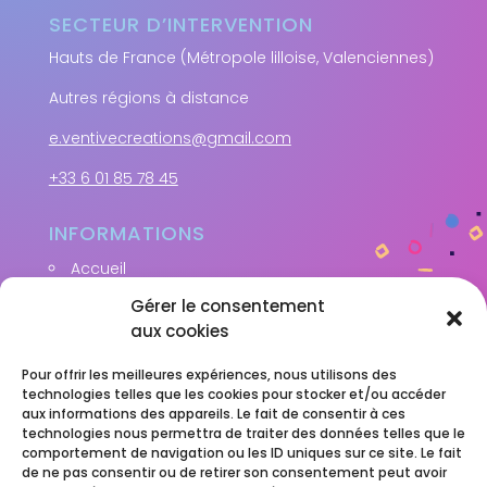
SECTEUR D’INTERVENTION
Hauts de France (Métropole lilloise, Valenciennes)
Autres régions à distance
e.ventivecreations@gmail.com
+33 6 01 85 78 45
INFORMATIONS
Accueil
Mon expertise
Gérer le consentement
Accompagnements
aux cookies
Résultats clients
Pour offrir les meilleures expériences, nous utilisons des
Actu et conseils
technologies telles que les cookies pour stocker et/ou accéder
Prendre rendez-vous
aux informations des appareils. Le fait de consentir à ces
technologies nous permettra de traiter des données telles que le
comportement de navigation ou les ID uniques sur ce site. Le fait
de ne pas consentir ou de retirer son consentement peut avoir