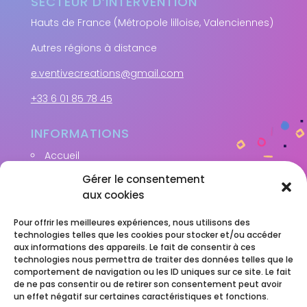
SECTEUR D’INTERVENTION
Hauts de France (Métropole lilloise, Valenciennes)
Autres régions à distance
e.ventivecreations@gmail.com
+33 6 01 85 78 45
INFORMATIONS
Accueil
Mon expertise
Gérer le consentement
Accompagnements
aux cookies
Résultats clients
Pour offrir les meilleures expériences, nous utilisons des
Actu et conseils
technologies telles que les cookies pour stocker et/ou accéder
Prendre rendez-vous
aux informations des appareils. Le fait de consentir à ces
technologies nous permettra de traiter des données telles que le
comportement de navigation ou les ID uniques sur ce site. Le fait
de ne pas consentir ou de retirer son consentement peut avoir
ME SUIVRE
un effet négatif sur certaines caractéristiques et fonctions.